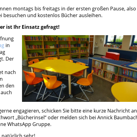
önnen montags bis freitags in der ersten großen Pause, also
ei besuchen und kostenlos Bücher ausleihen.
er ist Ihr Einsatz gefragt!
ffnung
ag
in
Tag
t. Der
et nach
en
en den
 auch
gerne engagieren, schicken Sie bitte eine kurze Nachricht an
tichwort „Bücherinsel“ oder melden sich bei Annick Baumbac
 eine WhatsApp Gruppe.
 natürlich sehr!