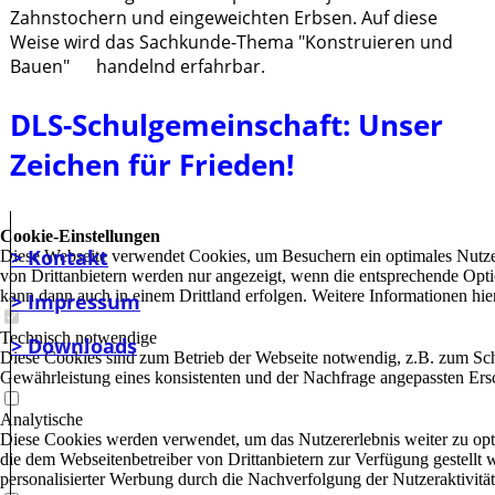
Zahnstochern und eingeweichten Erbsen. Auf diese
Weise wird das Sachkunde-Thema "Konstruieren und
Bauen" handelnd erfahrbar.
DLS-Schulgemeinschaft: Unser
Zeichen für Frieden!
Cookie-Einstellungen
> Kontakt
Diese Webseite verwendet Cookies, um Besuchern ein optimales Nutzer
von Drittanbietern werden nur angezeigt, wenn die entsprechende Optio
kann dann auch in einem Drittland erfolgen. Weitere Informationen hie
> Impressum
Technisch notwendige
> Downloads
Diese Cookies sind zum Betrieb der Webseite notwendig, z.B. zum Sch
Gewährleistung eines konsistenten und der Nachfrage angepassten Ersc
Analytische
Diese Cookies werden verwendet, um das Nutzererlebnis weiter zu optim
die dem Webseitenbetreiber von Drittanbietern zur Verfügung gestellt
personalisierter Werbung durch die Nachverfolgung der Nutzeraktivitä