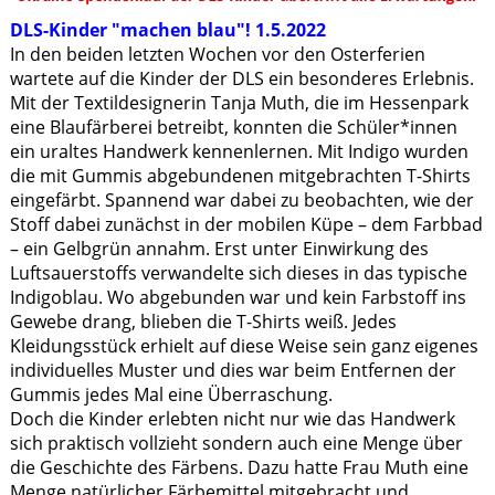
DLS-Kinder "machen blau"! 1.5.2022
In den beiden letzten Wochen vor den Osterferien
wartete auf die Kinder der DLS ein besonderes Erlebnis.
Mit der Textildesignerin Tanja Muth, die im Hessenpark
eine Blaufärberei betreibt, konnten die Schüler*innen
ein uraltes Handwerk kennenlernen. Mit Indigo wurden
die mit Gummis abgebundenen mitgebrachten T-Shirts
eingefärbt. Spannend war dabei zu beobachten, wie der
Stoff dabei zunächst in der mobilen Küpe – dem Farbbad
– ein Gelbgrün annahm. Erst unter Einwirkung des
Luftsauerstoffs verwandelte sich dieses in das typische
Indigoblau. Wo abgebunden war und kein Farbstoff ins
Gewebe drang, blieben die T-Shirts weiß. Jedes
Kleidungsstück erhielt auf diese Weise sein ganz eigenes
individuelles Muster und dies war beim Entfernen der
Gummis jedes Mal eine Überraschung.
Doch die Kinder erlebten nicht nur wie das Handwerk
sich praktisch vollzieht sondern auch eine Menge über
die Geschichte des Färbens. Dazu hatte Frau Muth eine
Menge natürlicher Färbemittel mitgebracht und