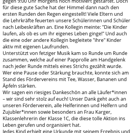
gegen 9:00 Uhr morgens hoch motiviert gestartet. Doch
für diese gute Sache hat der Himmel dann nach den
ersten Runden den Regen eingestellt! Viele Eltern und
die Lehrkräfte feuerten unsere Schülerinnen und Schüler
nach Leibeskräften an. Eine Kollegin meinte: "Die Kinder
laufen, als ob es um ihr eigenes Leben ginge!" Und auch
die eine oder andere Kollegin begleitete "ihre" Kinder
aktiv mit eigenen Laufrunden.
Unterstützt von fetziger Musik kam so Runde um Runde
zusammen, welche auf einer Papprolle am Handgelenk
nach jeder Runde mittels eines Strichs gezählt wurde.
Wer eine Pause oder Stärkung brauchte, konnte sich am
Stand des Fördervereins mit Tee, Wasser, Bananen und
Äpfeln stärken.
Wir sagen ein riesiges Dankeschön an alle Läufer*innen
– wir sind sehr stolz auf euch! Unser Dank geht auch an
unseren Förderverein, alle Helferinnen und Helfern und
Zujubler*innen sowie besonders an Frau Karger,
Klassenlehrerin der Klasse 1C, die diese tolle Aktion ins
Leben gerufen und organisiert hat.
Jedes Kind erhielt eine Urkunde mit seinem Ergebnis und