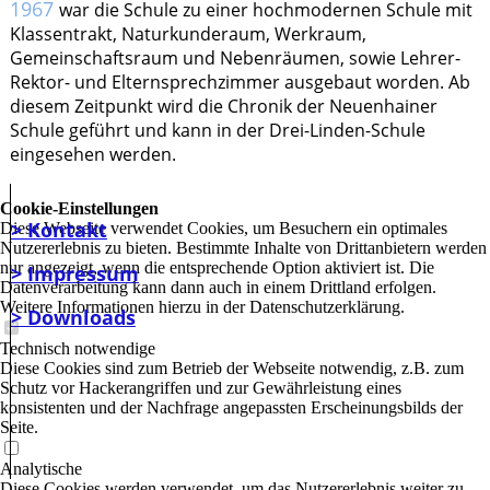
1967
war die Schule zu einer hochmodernen Schule mit
Klassentrakt, Naturkunderaum, Werkraum,
Gemeinschaftsraum und Nebenräumen, sowie Lehrer-
Rektor- und Elternsprechzimmer ausgebaut worden. Ab
diesem Zeitpunkt wird die Chronik der Neuenhainer
Schule geführt und kann in der Drei-Linden-Schule
eingesehen werden.
Cookie-Einstellungen
> Kontakt
Diese Webseite verwendet Cookies, um Besuchern ein optimales
Nutzererlebnis zu bieten. Bestimmte Inhalte von Drittanbietern werden
nur angezeigt, wenn die entsprechende Option aktiviert ist. Die
> Impressum
Datenverarbeitung kann dann auch in einem Drittland erfolgen.
Weitere Informationen hierzu in der Datenschutzerklärung.
> Downloads
Technisch notwendige
Diese Cookies sind zum Betrieb der Webseite notwendig, z.B. zum
Schutz vor Hackerangriffen und zur Gewährleistung eines
konsistenten und der Nachfrage angepassten Erscheinungsbilds der
Seite.
Analytische
Diese Cookies werden verwendet, um das Nutzererlebnis weiter zu